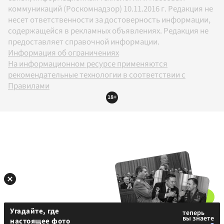
коммуникаций (Роскомнадзор) 10.11.2016 г. Редакция не
несет ответственности за достоверность информации,
содержащейся в рекламных объявлениях. Редакция не
предоставляет справочной информации.
Информация об ограничениях
На информационном ресурсе применяются
рекомендательные технологии в соответствии с
Правилами
18+
Угадайте, где
настоящее фото