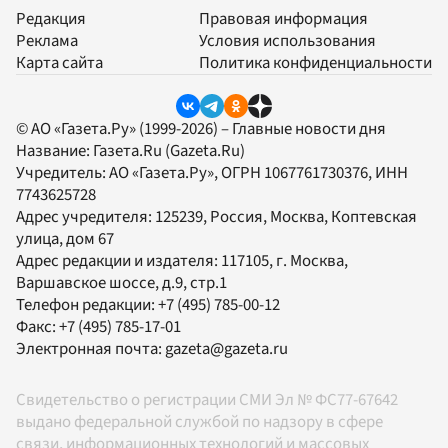
Редакция
Правовая информация
Реклама
Условия использования
Карта сайта
Политика конфиденциальности
© АО «Газета.Ру» (1999-2026) – Главные новости дня
Название:
Газета.Ru
(Gazeta.Ru)
Учредитель:
АО «Газета.Ру»
, ОГРН 1067761730376, ИНН
7743625728
Адрес учредителя: 125239, Россия, Москва, Коптевская
улица, дом 67
Адрес редакции и издателя:
117105
, г.
Москва
,
Варшавское шоссе, д.9, стр.1
Телефон редакции:
+7 (495) 785-00-12
Факс:
+7 (495) 785-17-01
Электронная почта:
gazeta@gazeta.ru
Свидетельство о регистрации СМИ Эл № ФС77-67642
выдано федеральной службой по надзору в сфере
связи, информационных технологий и массовых