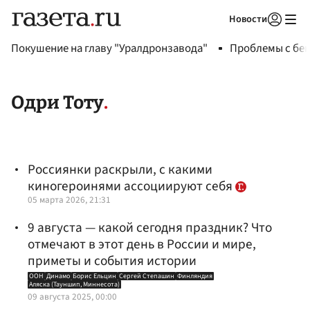
Новости
Авторизоваться
Покушение на главу "Уралдронзавода"
Проблемы с бен
Одри Тоту
Россиянки раскрыли, с какими
киногероинями ассоциируют себя
05 марта 2026, 21:31
9 августа — какой сегодня праздник? Что
отмечают в этот день в России и мире,
приметы и события истории
ООН
Динамо
Борис Ельцин
Сергей Степашин
Финляндия
Аляска (Тауншип, Миннесота)
09 августа 2025, 00:00