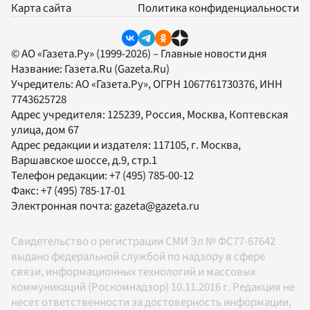
Карта сайта
Политика конфиденциальности
© АО «Газета.Ру» (1999-2026) – Главные новости дня
Название:
Газета.Ru
(Gazeta.Ru)
Учредитель:
АО «Газета.Ру»
, ОГРН 1067761730376, ИНН
7743625728
Адрес учредителя: 125239, Россия, Москва, Коптевская
улица, дом 67
Адрес редакции и издателя:
117105
, г.
Москва
,
Варшавское шоссе, д.9, стр.1
Телефон редакции:
+7 (495) 785-00-12
Факс:
+7 (495) 785-17-01
Электронная почта:
gazeta@gazeta.ru
Свидетельство о регистрации СМИ Эл № ФС77-67642
выдано федеральной службой по надзору в сфере
связи, информационных технологий и массовых
коммуникаций (Роскомнадзор) 10.11.2016 г. Редакция не
несет ответственности за достоверность информации,