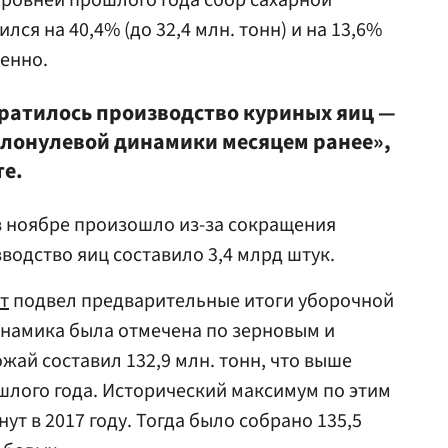
ровней прошлого года сбор сахарной
ся на 40,4% (до 32,4 млн. тонн) и на 13,6%
венно.
кратилось производство куриных яиц —
олонулевой динамики месяцем ранее»,
те.
в ноябре произошло из-за сокращения
водство яиц составило 3,4 млрд штук.
т
подвел предварительные итоги уборочной
намика была отмечена по зерновым и
жай составил 132,9 млн. тонн, что выше
шлого года. Исторический максимум по этим
ут в 2017 году. Тогда было собрано 135,5