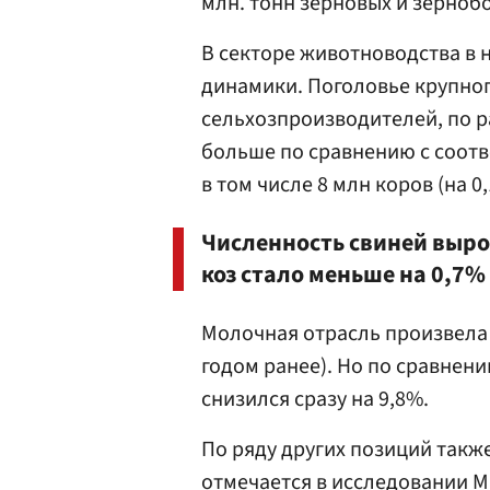
млн. тонн зерновых и зерноб
В секторе животноводства в
динамики. Поголовье крупного
сельхозпроизводителей, по ра
больше по сравнению с соот
в том числе 8 млн коров (на 0
Численность свиней вырос
коз стало меньше на 0,7%
Молочная отрасль произвела 
годом ранее). Но по сравнени
снизился сразу на 9,8%.
По ряду других позиций такж
отмечается в исследовании 