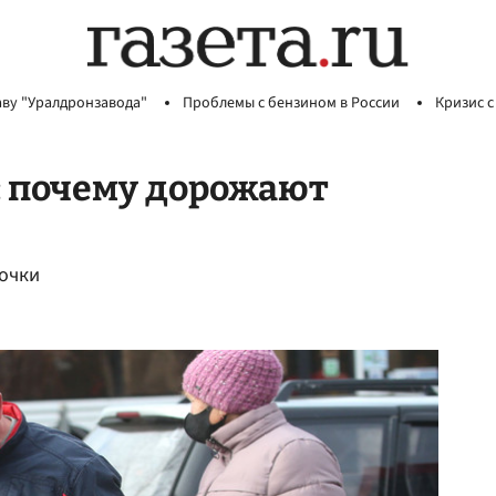
аву "Уралдронзавода"
Проблемы с бензином в России
Кризис с
: почему дорожают
точки