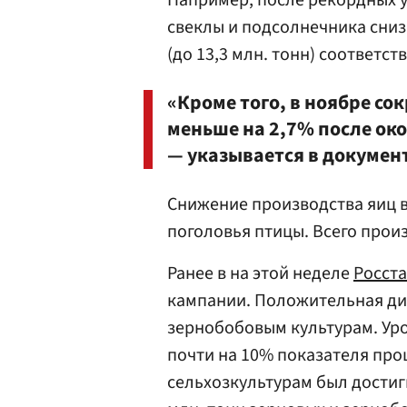
Например, после рекордных у
свеклы и подсолнечника снизил
(до 13,3 млн. тонн) соответст
«Кроме того, в ноябре со
меньше на 2,7% после ок
— указывается в докумен
Снижение производства яиц 
поголовья птицы. Всего произ
Ранее в на этой неделе
Росста
кампании. Положительная ди
зернобобовым культурам. Уро
почти на 10% показателя про
сельхозкультурам был достигн