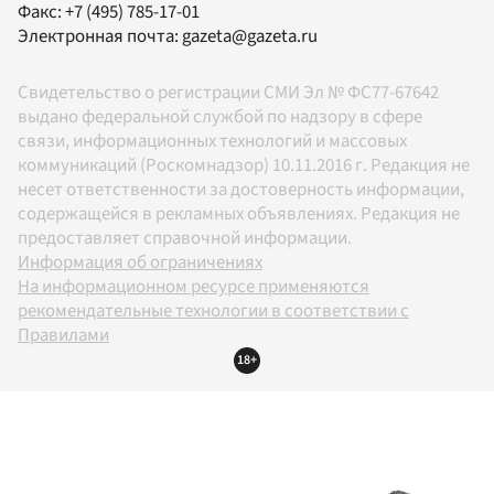
Факс:
+7 (495) 785-17-01
Электронная почта:
gazeta@gazeta.ru
Свидетельство о регистрации СМИ Эл № ФС77-67642
выдано федеральной службой по надзору в сфере
связи, информационных технологий и массовых
коммуникаций (Роскомнадзор) 10.11.2016 г. Редакция не
несет ответственности за достоверность информации,
содержащейся в рекламных объявлениях. Редакция не
предоставляет справочной информации.
Информация об ограничениях
На информационном ресурсе применяются
рекомендательные технологии в соответствии с
Правилами
18+