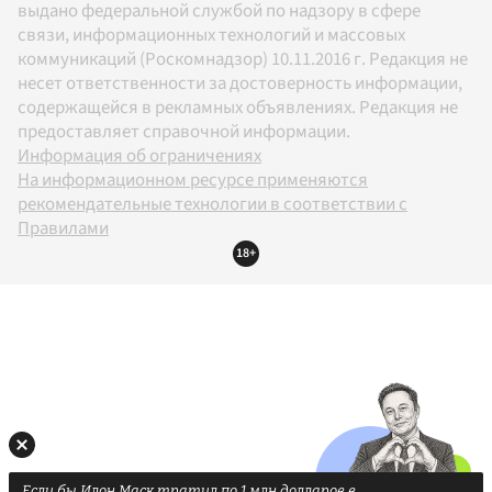
выдано федеральной службой по надзору в сфере
связи, информационных технологий и массовых
коммуникаций (Роскомнадзор) 10.11.2016 г. Редакция не
несет ответственности за достоверность информации,
содержащейся в рекламных объявлениях. Редакция не
предоставляет справочной информации.
Информация об ограничениях
На информационном ресурсе применяются
рекомендательные технологии в соответствии с
Правилами
18+
Если бы Илон Маск тратил по 1 млн долларов в