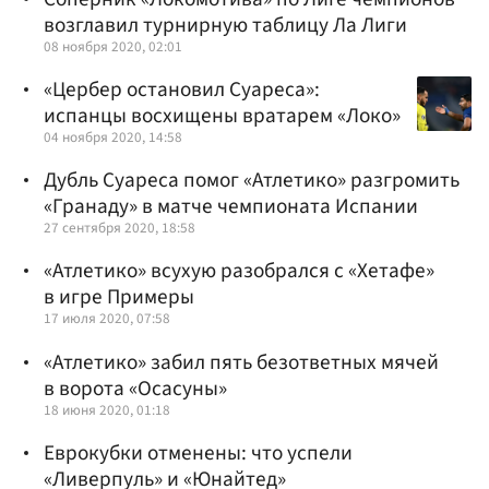
возглавил турнирную таблицу Ла Лиги
08 ноября 2020, 02:01
«Цербер остановил Суареса»:
испанцы восхищены вратарем «Локо»
04 ноября 2020, 14:58
Дубль Суареса помог «Атлетико» разгромить
«Гранаду» в матче чемпионата Испании
27 сентября 2020, 18:58
«Атлетико» всухую разобрался с «Хетафе»
в игре Примеры
17 июля 2020, 07:58
«Атлетико» забил пять безответных мячей
в ворота «Осасуны»
18 июня 2020, 01:18
Еврокубки отменены: что успели
«Ливерпуль» и «Юнайтед»