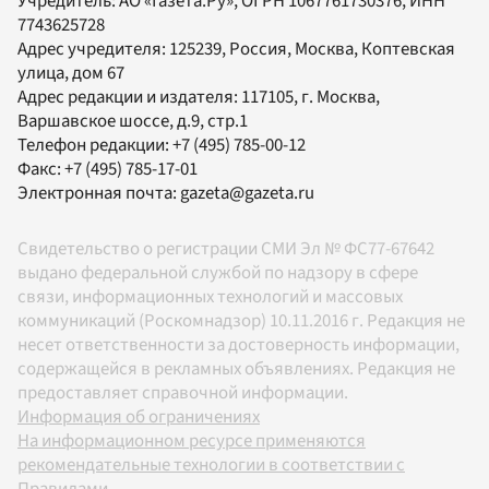
Учредитель:
АО «Газета.Ру»
, ОГРН 1067761730376, ИНН
7743625728
Адрес учредителя: 125239, Россия, Москва, Коптевская
улица, дом 67
Адрес редакции и издателя:
117105
, г.
Москва
,
Варшавское шоссе, д.9, стр.1
Телефон редакции:
+7 (495) 785-00-12
Факс:
+7 (495) 785-17-01
Электронная почта:
gazeta@gazeta.ru
Свидетельство о регистрации СМИ Эл № ФС77-67642
выдано федеральной службой по надзору в сфере
связи, информационных технологий и массовых
коммуникаций (Роскомнадзор) 10.11.2016 г. Редакция не
несет ответственности за достоверность информации,
содержащейся в рекламных объявлениях. Редакция не
предоставляет справочной информации.
Информация об ограничениях
На информационном ресурсе применяются
рекомендательные технологии в соответствии с