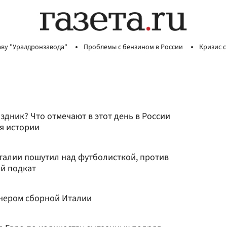
аву "Уралдронзавода"
Проблемы с бензином в России
Кризис с
аздник? Что отмечают в этот день в России
я истории
талии пошутил над футболисткой, против
й подкат
нером сборной Италии