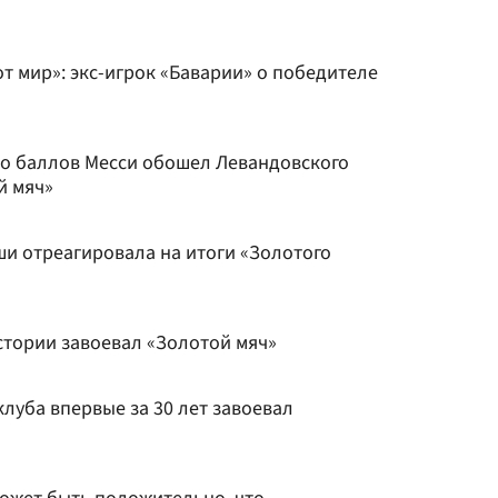
т мир»: экс-игрок «Баварии» о победителе
ько баллов Месси обошел Левандовского
й мяч»
ши отреагировала на итоги «Золотого
стории завоевал «Золотой мяч»
луба впервые за 30 лет завоевал