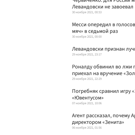
Червиченко: для России 
Левандовски не завоевал
30 ноября 2021, 00:53
Месси опередил в голосо
мяч» в седьмой раз
30 ноября 2021, 00:00
Левандовски признан лу
29 ноября 2021, 23:17
Роналду обвинил во лжи г
приехал на вручение «Зол
29 ноября 2021, 22:29
Погребняк сравнил игру «
«Ювентусом»
07 ноября 2021, 10:06
Агент рассказал, почему
директором «Зенита»
06 ноября 2021, 01:56