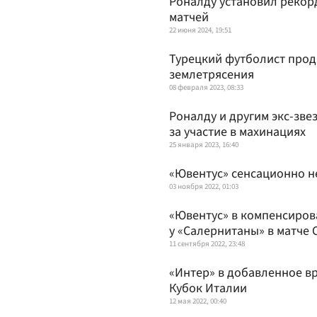
Роналду установил рекор
матчей
22 июня 2024, 19:51
Турецкий футболист прод
землетрясения
08 февраля 2023, 08:33
Роналду и другим экс-зв
за участие в махинациях
25 января 2023, 16:40
«Ювентус» сенсационно н
03 ноября 2022, 01:03
«Ювентус» в компенсиров
у «Салернитаны» в матче 
11 сентября 2022, 23:48
«Интер» в добавленное в
Кубок Италии
12 мая 2022, 00:40