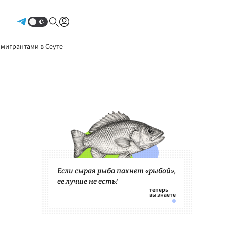
Авторизоваться
 мигрантами в Сеуте
Если сырая рыба пахнет «рыбой»,
ее лучше не есть!