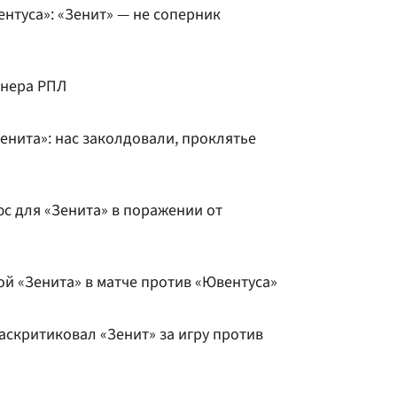
нтуса»: «Зенит» — не соперник
енера РПЛ
енита»: нас заколдовали, проклятье
с для «Зенита» в поражении от
й «Зенита» в матче против «Ювентуса»
аскритиковал «Зенит» за игру против