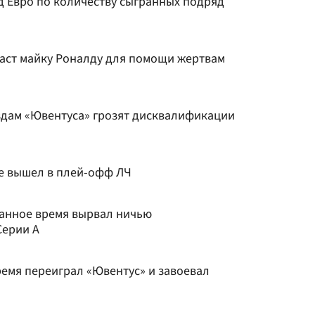
д Евро по количеству сыгранных подряд
аст майку Роналду для помощи жертвам
ездам «Ювентуса» грозят дисквалификации
е вышел в плей-офф ЛЧ
анное время вырвал ничью
Серии А
ремя переиграл «Ювентус» и завоевал