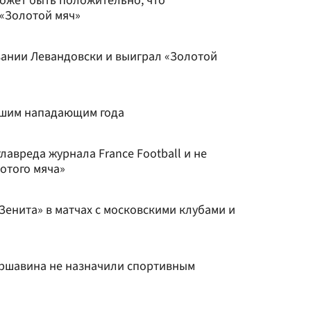
может быть положительно, что
 «Золотой мяч»
вании Левандовски и выиграл «Золотой
чшим нападающим года
лавреда журнала France Football и не
отого мяча»
Зенита» в матчах с московскими клубами и
 Аршавина не назначили спортивным