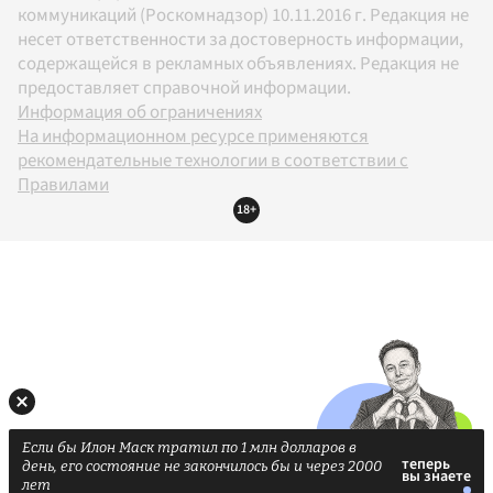
коммуникаций (Роскомнадзор) 10.11.2016 г. Редакция не
несет ответственности за достоверность информации,
содержащейся в рекламных объявлениях. Редакция не
предоставляет справочной информации.
Информация об ограничениях
На информационном ресурсе применяются
рекомендательные технологии в соответствии с
Правилами
18+
Если бы Илон Маск тратил по 1 млн долларов в
день, его состояние не закончилось бы и через 2000
лет