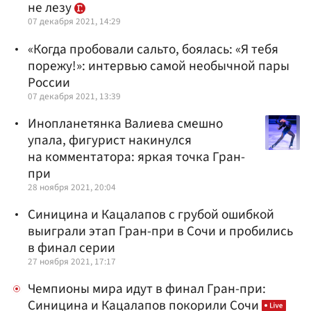
не лезу
07 декабря 2021, 14:29
«Когда пробовали сальто, боялась: «Я тебя
порежу!»: интервью самой необычной пары
России
07 декабря 2021, 13:39
Инопланетянка Валиева смешно
упала, фигурист накинулся
на комментатора: яркая точка Гран-
при
28 ноября 2021, 20:04
Синицина и Кацалапов с грубой ошибкой
выиграли этап Гран-при в Сочи и пробились
в финал серии
27 ноября 2021, 17:17
Чемпионы мира идут в финал Гран-при:
Синицина и Кацалапов покорили Сочи