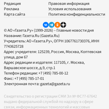
Редакция
Правовая информация
Реклама
Условия использования
Карта сайта
Политика конфиденциальности
© АО «Газета.Ру» (1999-2026) – Главные новости дня
Название:
Газета.Ru
(Gazeta.Ru)
Учредитель:
АО «Газета.Ру»
, ОГРН 1067761730376, ИНН
7743625728
Адрес учредителя: 125239, Россия, Москва, Коптевская
улица, дом 67
Адрес редакции и издателя:
117105
, г.
Москва
,
Варшавское шоссе, д.9, стр.1
Телефон редакции:
+7 (495) 785-00-12
Факс:
+7 (495) 785-17-01
Электронная почта:
gazeta@gazeta.ru
Свидетельство о регистрации СМИ Эл № ФС77-67642
выдано федеральной службой по надзору в сфере
связи, информационных технологий и массовых