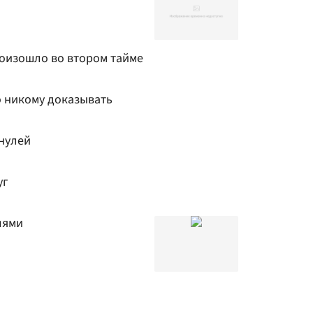
роизошло во втором тайме
о никому доказывать
нулей
уг
лями