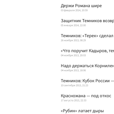
Держи Романа шире
03 февраля 2014, 20:59
Защитник Темников возвр
05 января 2014, 22:00
Темников: «Терек» сделал
26 ноября 2013, 08:29
«Что поручит Кадыров, те
04 ноября 2013, 20:03
Надо держаться Корниле
04 ноября 2013, 18:06
Темников: Кубок России —
10 сентября 2013, 21:23
Красножана — под откос
17 августа 2013, 22:33
«Рубин» латает дыры