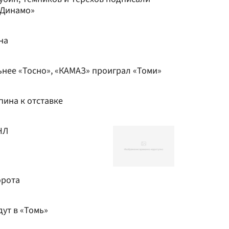
«Динамо»
на
ьнее «Тосно», «КАМАЗ» проиграл «Томи»
пина к отставке
НЛ
орота
ут в «Томь»