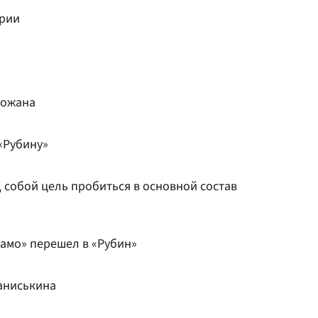
трии
ножана
«Рубину»
 собой цель пробиться в основной состав
амо» перешел в «Рубин»
Каниськина