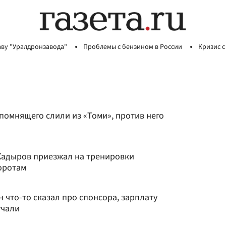
аву "Уралдронзавода"
Проблемы с бензином в России
Кризис с
помнящего слили из «Томи», против него
 Кадыров приезжал на тренировки
оротам
н что-то сказал про спонсора, зарплату
учали