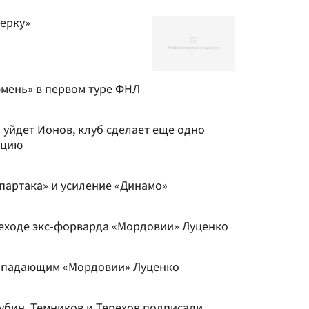
терку»
мень» в первом туре ФНЛ
 уйдет Ионов, клуб сделает еще одно
ицию
партака» и усиление «Динамо»
еходе экс-форварда «Мордовии» Луценко
нападающим «Мордовии» Луценко
рубин, Темников и Терехов подписали