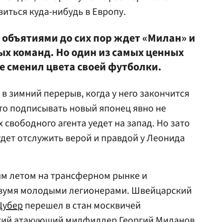
иться куда-нибудь в Европу.
 объятиями до сих пор ждет «Милан» и
ых команд. Но один из самых ценных
не сменил цвета своей футболки.
 в зимний перерыв, когда у него закончится
что подписывать новый японец явно не
х свободного агента уедет на запад. Но зато
удет отслужить верой и правдой у Леонида
им летом на трансферном рынке и
двумя молодыми легионерами. Швейцарский
Цубер
перешел в стан москвичей
рский атакующий мидфилдер Георгий Миланов