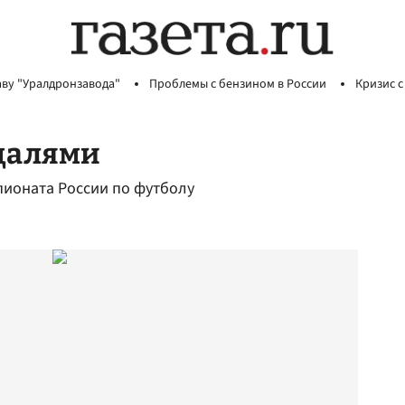
аву "Уралдронзавода"
Проблемы с бензином в России
Кризис с
едалями
пионата России по футболу