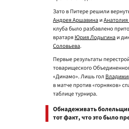
Зато в Питере решили вернут
Андрея Аршавина
и
Анатолия
клуба было разбавлено прито
вратаря
Юрия Лодыгина
и ди
Соловьева
.
Первые результаты перестро
товарищеского Объединенног
«Динамо». Лишь гол
Владими
в матче против «горняков» сп
таблице турнира.
Обнадеживать болельщик
тот факт, что это было п