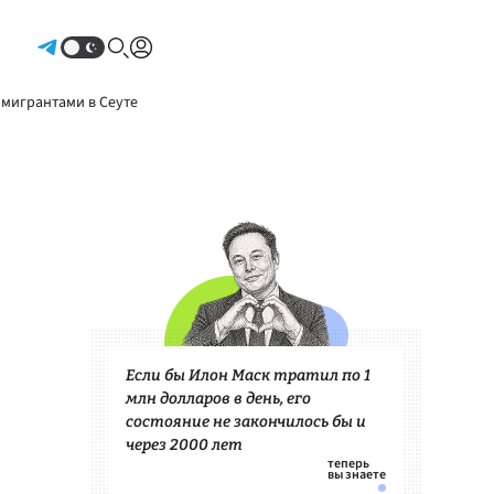
Авторизоваться
 мигрантами в Сеуте
Если бы Илон Маск тратил по 1
млн долларов в день, его
состояние не закончилось бы и
через 2000 лет