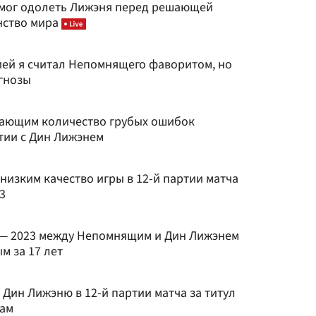
мог одолеть Лижэня перед решающей
нство мира
ией я считал Непомнящего фаворитом, но
огнозы
вающим количество грубых ошибок
тии с Дин Лижэнем
низким качество игры в 12-й партии матча
3
 — 2023 между Непомнящим и Дин Лижэнем
м за 17 лет
Дин Лижэню в 12-й партии матча за титул
там