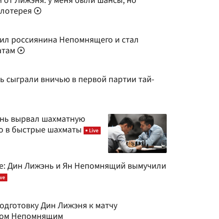
от Лижэня: у меня были шансы, но
 лотерея
ил россиянина Непомнящего и стал
атам
 сыграли вничью в первой партии тай-
энь вырвал шахматную
о в быстрые шахматы
ке: Дин Лижэнь и Ян Непомнящий вымучили
одготовку Дин Лижэня к матчу
Яном Непомнящим