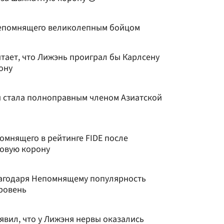
Непомнящего великолепным бойцом
тает, что Лижэнь проиграл бы Карлсену
ону
 стала полноправным членом Азиатской
омнящего в рейтинге FIDE после
ровую корону
лагодаря Непомнящему популярность
ровень
явил, что у Лижэня нервы оказались