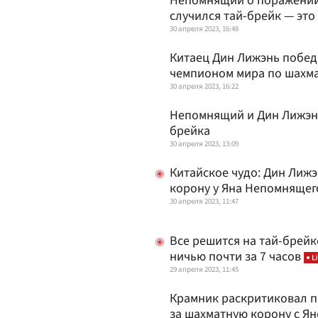
Непомнящий о поражении 
случился тай-брейк — это
30 апреля 2023, 16:48
Китаец Дин Лижэнь побед
чемпионом мира по шахм
30 апреля 2023, 16:22
Непомнящий и Дин Лижэнь
брейка
30 апреля 2023, 13:09
Китайское чудо: Дин Лиж
корону у Яна Непомнящег
30 апреля 2023, 11:47
Все решится на тай-брей
ничью почти за 7 часов
29 апреля 2023, 11:45
Крамник раскритиковал п
за шахматную корону с 