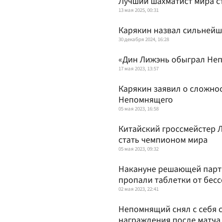
Лучший шахматист мира с
13 мая 2025, 00:31
Карякин назвал сильнейш
30 декабря 2024, 16:28
«Дин Лижэнь обыграл Неп
17 мая 2023, 13:57
Карякин заявил о сложно
Непомнящего
05 мая 2023, 16:58
Китайский гроссмейстер Л
стать чемпионом мира
05 мая 2023, 09:32
Накануне решающей парт
пропали таблетки от бес
02 мая 2023, 22:41
Непомнящий снял с себя 
награждения после матча