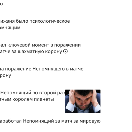
го
 Лижэня было психологическое
помнящим
вал ключевой момент в поражении
матче за шахматную корону
на поражение Непомнящего в матче
орону
н Непомнящий во второй раз
атным королем планеты
 заработал Непомнящий за матч за мировую