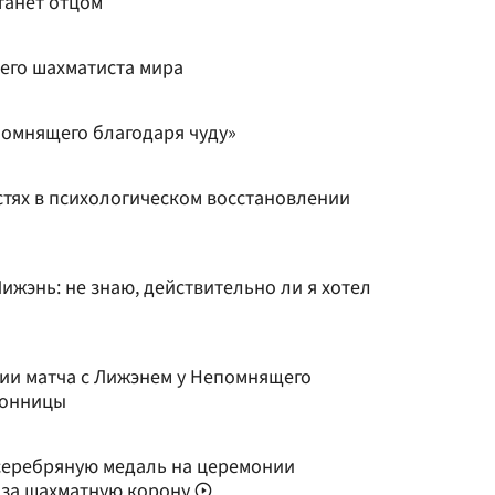
танет отцом
его шахматиста мира
омнящего благодаря чуду»
стях в психологическом восстановлении
ижэнь: не знаю, действительно ли я хотел
ии матча с Лижэнем у Непомнящего
сонницы
серебряную медаль на церемонии
 за шахматную корону