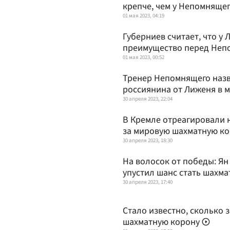
крепче, чем у Непомняще
01 мая 2023, 04:19
Губерниев считает, что у
преимущество перед Не
01 мая 2023, 00:52
Тренер Непомнящего наз
россиянина от Лиженя в 
30 апреля 2023, 22:04
В Кремле отреагировали 
за мировую шахматную к
30 апреля 2023, 18:30
На волосок от победы: Я
упустил шанс стать шахм
30 апреля 2023, 17:40
Стало известно, сколько
шахматную корону