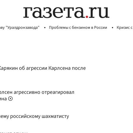
аву "Уралдронзавода"
Проблемы с бензином в России
Кризис с
Карякин об агрессии Карлсена после
лсен агрессивно отреагировал
ина
нему российскому шахматисту