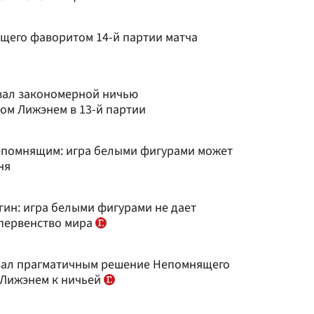
щего фаворитом 14-й партии матча
вал закономерной ничью
м Лижэнем в 13-й партии
Непомнящим: игра белыми фигурами может
ня
ин: игра белыми фигурами не дает
 первенство мира
звал прагматичным решение Непомнящего
 Лижэнем к ничьей