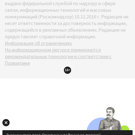
выдано федеральной службой по надзору в сфере
связи, информационных технологий и массовых
коммуникаций (Роскомнадзор) 10.11.2016 г. Редакция не
несет ответственности за достоверность информации,
содержащейся в рекламных объявлениях. Редакция не
предоставляет справочной информации.
Информация об ограничениях
На информационном ресурсе применяются
рекомендательные технологии в соответствии с
Правилами
18+