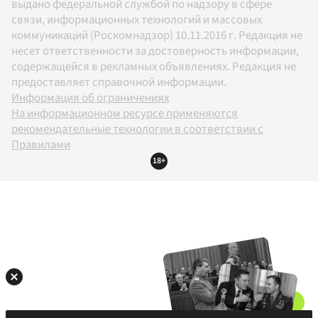
выдано федеральной службой по надзору в сфере
связи, информационных технологий и массовых
коммуникаций (Роскомнадзор) 10.11.2016 г. Редакция не
несет ответственности за достоверность информации,
содержащейся в рекламных объявлениях. Редакция не
предоставляет справочной информации.
Информация об ограничениях
На информационном ресурсе применяются
рекомендательные технологии в соответствии с
Правилами
18+