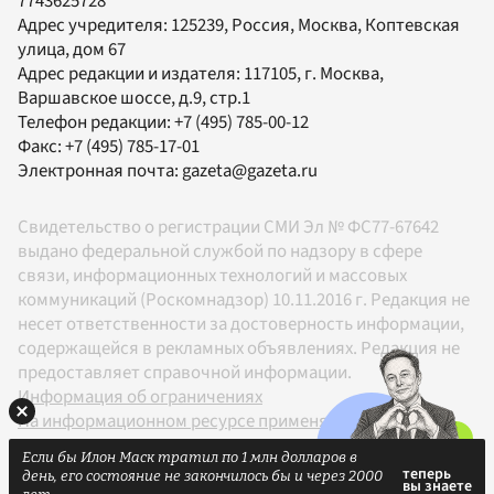
7743625728
Адрес учредителя: 125239, Россия, Москва, Коптевская
улица, дом 67
Адрес редакции и издателя:
117105
, г.
Москва
,
Варшавское шоссе, д.9, стр.1
Телефон редакции:
+7 (495) 785-00-12
Факс:
+7 (495) 785-17-01
Электронная почта:
gazeta@gazeta.ru
Свидетельство о регистрации СМИ Эл № ФС77-67642
выдано федеральной службой по надзору в сфере
связи, информационных технологий и массовых
коммуникаций (Роскомнадзор) 10.11.2016 г. Редакция не
несет ответственности за достоверность информации,
содержащейся в рекламных объявлениях. Редакция не
предоставляет справочной информации.
Информация об ограничениях
На информационном ресурсе применяются
рекомендательные технологии в соответствии с
Если бы Илон Маск тратил по 1 млн долларов в
Правилами
день, его состояние не закончилось бы и через 2000