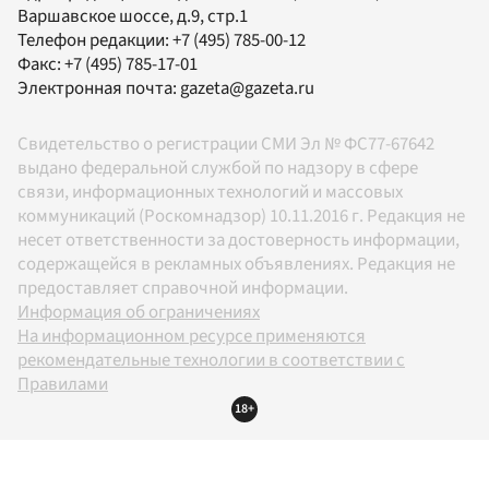
Варшавское шоссе, д.9, стр.1
Телефон редакции:
+7 (495) 785-00-12
Факс:
+7 (495) 785-17-01
Электронная почта:
gazeta@gazeta.ru
Свидетельство о регистрации СМИ Эл № ФС77-67642
выдано федеральной службой по надзору в сфере
связи, информационных технологий и массовых
коммуникаций (Роскомнадзор) 10.11.2016 г. Редакция не
несет ответственности за достоверность информации,
содержащейся в рекламных объявлениях. Редакция не
предоставляет справочной информации.
Информация об ограничениях
На информационном ресурсе применяются
рекомендательные технологии в соответствии с
Правилами
18+