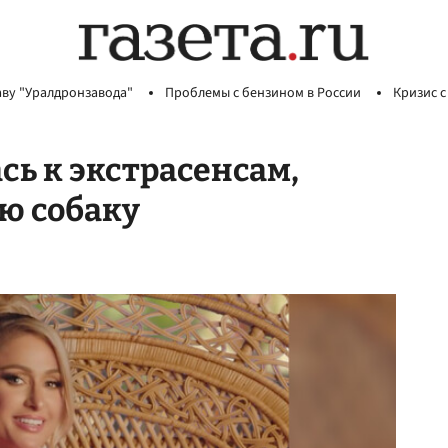
аву "Уралдронзавода"
Проблемы с бензином в России
Кризис с
сь к экстрасенсам,
ю собаку