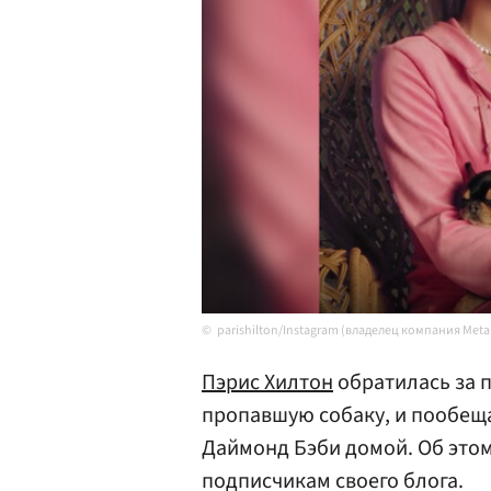
parishilton/Instagram (владелец компания Met
Пэрис Хилтон
обратилась за 
пропавшую собаку, и пообеща
Даймонд Бэби домой. Об это
подписчикам своего блога.