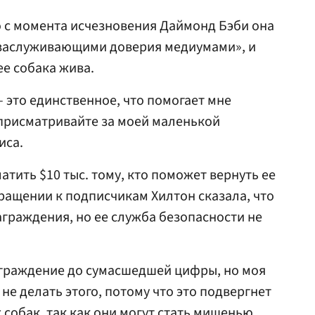
о с момента исчезновения Даймонд Бэби она
«заслуживающими доверия медиумами», и
ее собака жива.
 это единственное, что помогает мне
 присматривайте за моей маленькой
иса.
тить $10 тыс. тому, кто поможет вернуть ее
ащении к подписчикам Хилтон сказала, что
аграждения, но ее служба безопасности не
аграждение до сумасшедшей цифры, но моя
не делать этого, потому что это подвергнет
 собак, так как они могут стать мишенью