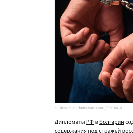
Olena Yakobchuk/Shutterstock/FOTODOM
Дипломаты
РФ
в
Болгарии
сод
содержания под стражей росс