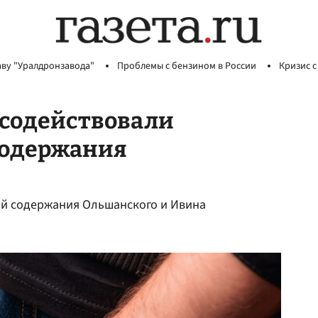
аву "Уралдронзавода"
Проблемы с бензином в России
Кризис с
 содействовали
содержания
ий содержания Ольшанского и Ивина