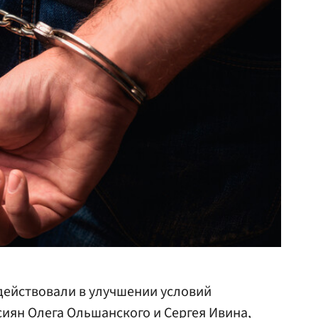
ействовали в улучшении условий
иян Олега Ольшанского и Сергея Ивина,