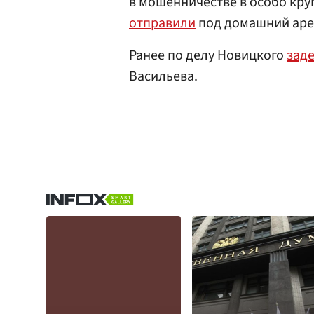
в мошенничестве в особо кру
отправили
под домашний арес
Ранее по делу Новицкого
зад
Васильева.