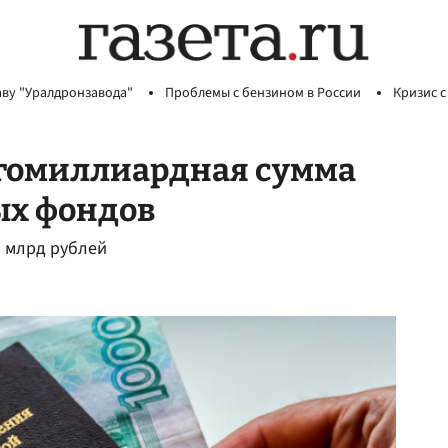
аву "Уралдронзавода"
Проблемы с бензином в России
Кризис с
огомиллиардная сумма
ых фондов
9 млрд рублей