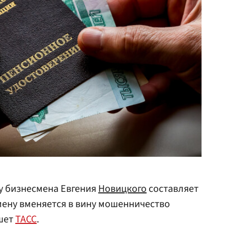
у бизнесмена Евгения
Новицкого
составляет
мену вменяется в вину мошенничество
ишет
ТАСС
.