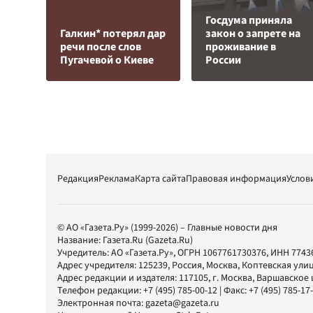
Госдума приняла
Галкин* потерял дар
закон о запрете на
речи после слов
проживание в
Пугачевой о Киеве
России
Редакция
Реклама
Карта сайта
Правовая информация
Услов
© АО «Газета.Ру» (1999-2026) – Главные новости дня
Название:
Газета.Ru
(Gazeta.Ru)
Учредитель:
АО «Газета.Ру»
, ОГРН 1067761730376, ИНН 7743
Адрес учредителя: 125239, Россия, Москва, Коптевская улиц
Адрес редакции и издателя:
117105
, г.
Москва
,
Варшавское шо
Телефон редакции:
+7 (495) 785-00-12
| Факс:
+7 (495) 785-17
Электронная почта:
gazeta@gazeta.ru