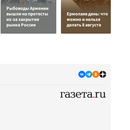
Рыбоводы Армении
вышли на протесты
Ермолаев день: что
В
из-за закрытия
можно и нельзя
с
рынка России
делать 8 августа
д