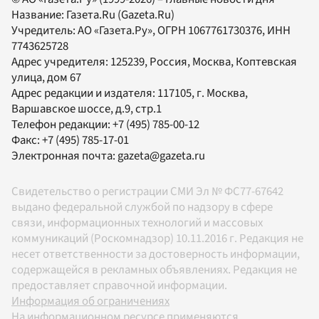
Название:
Газета.Ru
(Gazeta.Ru)
Учредитель:
АО «Газета.Ру»
, ОГРН 1067761730376, ИНН
7743625728
Адрес учредителя: 125239, Россия, Москва, Коптевская
улица, дом 67
Адрес редакции и издателя:
117105
, г.
Москва
,
Варшавское шоссе, д.9, стр.1
Телефон редакции:
+7 (495) 785-00-12
Факс:
+7 (495) 785-17-01
Электронная почта:
gazeta@gazeta.ru
Свидетельство о регистрации СМИ Эл № ФС77-67642
выдано федеральной службой по надзору в сфере
связи, информационных технологий и массовых
коммуникаций (Роскомнадзор) 10.11.2016 г. Редакция не
несет ответственности за достоверность информации,
содержащейся в рекламных объявлениях. Редакция не
предоставляет справочной информации.
Информация об ограничениях
На информационном ресурсе применяются