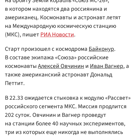
на орбиту Земли корабль «Союз МС-26»,
в котором находятся два россиянина и
американец. Космонавты и астронавт летят
на Международную космическую станцию
(МКС), пишет
РИА Новости
.
Старт произошел с космодрома
Байконур
.
В составе экипажа «Союза» российские
космонавты
Алексей Овчинин
и
Иван Вагнер
, а
также американский астронавт Дональд
Петтит.
В 22.33 ожидается стыковка к модулю «Рассвет»
российского сегмента МКС. Миссия продлится
202 суток. Овчинин и Вагнер проведут
на станции более 40 научных экспериментов,
три из которых еще никогда не выполнялись