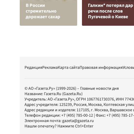
В России
Галкин* потерял дар
стремительно
речи после слов
дорожает сахар
Пугачевой о Киеве
Редакция
Реклама
Карта сайта
Правовая информация
Услов
© АО «Газета.Ру» (1999-2026) – Главные новости дня
Название:
Газета.Ru
(Gazeta.Ru)
Учредитель:
АО «Газета.Ру»
, ОГРН 1067761730376, ИНН 7743
Адрес учредителя: 125239, Россия, Москва, Коптевская улиц
Адрес редакции и издателя:
117105
, г.
Москва
,
Варшавское шо
Телефон редакции:
+7 (495) 785-00-12
| Факс:
+7 (495) 785-17
Электронная почта:
gazeta@gazeta.ru
Нашли опечатку? Нажмите Ctrl+Enter