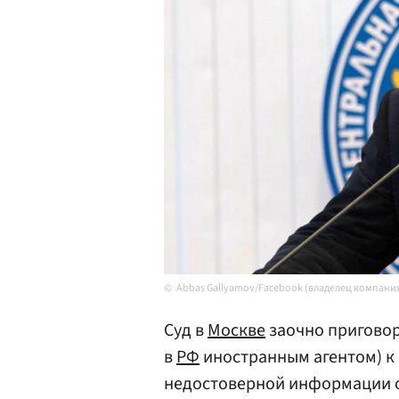
Abbas Gallyamov/Facebook (владелец компания
Суд в
Москве
заочно пригово
в
РФ
иностранным агентом) к 
недостоверной информации о