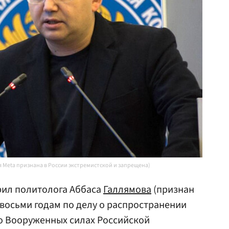
 Meta признана в России экстремистской и запрещена)
рил политолога Аббаса
Галлямова
(признан
восьми годам по делу о распространении
 Вооруженных силах Российской