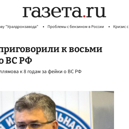
аву "Уралдронзавода"
Проблемы с бензином в России
Кризис с
приговорили к восьми
о ВС РФ
ллямова к 8 годам за фейки о ВС РФ