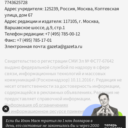
7743625728
Адрес учредителя: 125239, Россия, Москва, Коптевская
улица, дом 67
Адрес редакции и издателя:
117105
, г.
Москва
,
Варшавское шоссе, д.9, стр.1
Телефон редакции:
+7 (495) 785-00-12
Факс:
+7 (495) 785-17-01
Электронная почта:
gazeta@gazeta.ru
Свидетельство о регистрации СМИ Эл № ФС77-67642
выдано федеральной службой по надзору в сфере
связи, информационных технологий и массовых
коммуникаций (Роскомнадзор) 10.11.2016 г. Редакция не
несет ответственности за достоверность информации,
содержащейся в рекламных объявлениях. Редакция не
предоставляет справочной информации.
Информация об ограничениях
На информационном ресурсе применяются
рекомендательные технологии в соответствии с
Если бы Илон Маск тратил по 1 млн долларов в
Правилами
день, его состояние не закончилось бы и через 2000