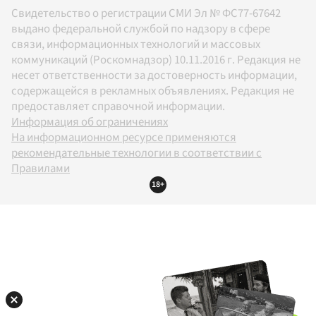
Свидетельство о регистрации СМИ Эл № ФС77-67642
выдано федеральной службой по надзору в сфере
связи, информационных технологий и массовых
коммуникаций (Роскомнадзор) 10.11.2016 г. Редакция не
несет ответственности за достоверность информации,
содержащейся в рекламных объявлениях. Редакция не
предоставляет справочной информации.
Информация об ограничениях
На информационном ресурсе применяются
рекомендательные технологии в соответствии с
Правилами
18+