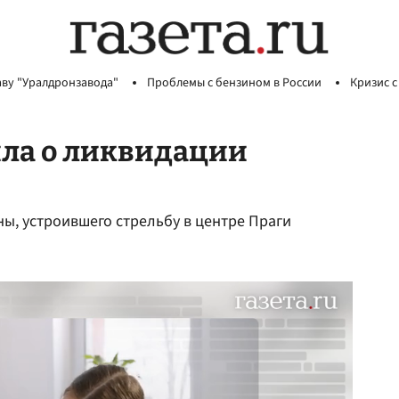
аву "Уралдронзавода"
Проблемы с бензином в России
Кризис с
ла о ликвидации
, устроившего стрельбу в центре Праги