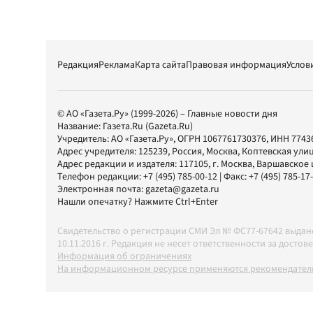
Редакция
Реклама
Карта сайта
Правовая информация
Услов
© АО «Газета.Ру» (1999-2026) – Главные новости дня
Название:
Газета.Ru
(Gazeta.Ru)
Учредитель:
АО «Газета.Ру»
, ОГРН 1067761730376, ИНН 7743
Адрес учредителя: 125239, Россия, Москва, Коптевская улиц
Адрес редакции и издателя:
117105
, г.
Москва
,
Варшавское шо
Телефон редакции:
+7 (495) 785-00-12
| Факс:
+7 (495) 785-17
Электронная почта:
gazeta@gazeta.ru
Нашли опечатку? Нажмите Ctrl+Enter
Свидетельство о регистрации СМИ Эл № ФС77-67642 выда
10.11.2016 г. Редакция не несет ответственности за дос
Информация об ограничениях
На информационном ресурсе применяются рекомендатель