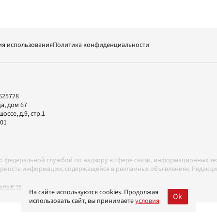
ия использования
Политика конфиденциальности
625728
а, дом 67
ссе, д.9, стр.1
-01
но федеральной службой по надзору в сфере связи, информационных т
товерность информации, содержащейся в рекламных объявлениях. Редак
ные технологии в соответствии с Правилами
На сайте используются cookies. Продолжая
Ok
использовать сайт, вы принимаете
условия