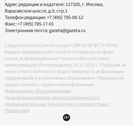
Адрес редакции и издателя:
117105
, г.
Москва
,
Варшавское шоссе, д.9, стр.1
Телефон редакции:
+7 (495) 785-00-12
Факс:
+7 (495) 785-17-01
Электронная почта:
gazeta@gazeta.ru
Свидетельство о регистрации СМИ Эл № ФС77-67642
выдано федеральной службой по надзору в сфере
связи, информационных технологий и массовых
коммуникаций (Роскомнадзор) 10.11.2016 г. Редакция не
несет ответственности за достоверность информации,
содержащейся в рекламных объявлениях. Редакция не
предоставляет справочной информации.
Информация об ограничениях
На информационном ресурсе применяются
рекомендательные технологии в соответствии с
Правилами
18+