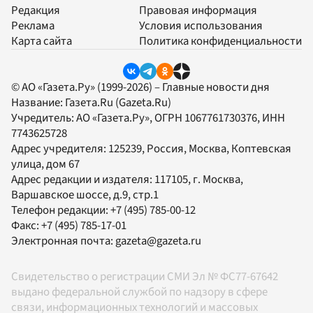
Редакция
Правовая информация
Реклама
Условия использования
Карта сайта
Политика конфиденциальности
© АО «Газета.Ру» (1999-2026) – Главные новости дня
Название:
Газета.Ru
(Gazeta.Ru)
Учредитель:
АО «Газета.Ру»
, ОГРН 1067761730376, ИНН
7743625728
Адрес учредителя: 125239, Россия, Москва, Коптевская
улица, дом 67
Адрес редакции и издателя:
117105
, г.
Москва
,
Варшавское шоссе, д.9, стр.1
Телефон редакции:
+7 (495) 785-00-12
Факс:
+7 (495) 785-17-01
Электронная почта:
gazeta@gazeta.ru
Свидетельство о регистрации СМИ Эл № ФС77-67642
выдано федеральной службой по надзору в сфере
связи, информационных технологий и массовых