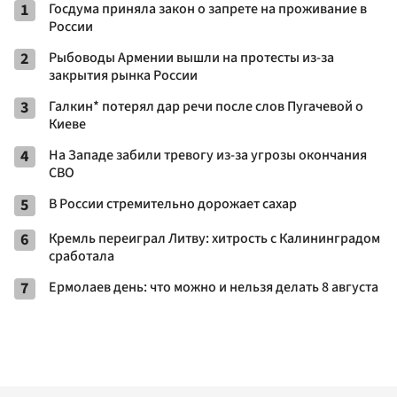
1
Госдума приняла закон о запрете на проживание в
России
2
Рыбоводы Армении вышли на протесты из-за
закрытия рынка России
3
Галкин* потерял дар речи после слов Пугачевой о
Киеве
4
На Западе забили тревогу из-за угрозы окончания
СВО
5
В России стремительно дорожает сахар
6
Кремль переиграл Литву: хитрость с Калининградом
сработала
7
Ермолаев день: что можно и нельзя делать 8 августа