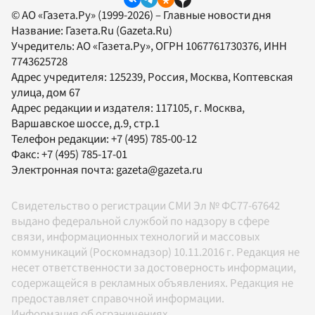
© АО «Газета.Ру» (1999-2026) – Главные новости дня
Название:
Газета.Ru
(Gazeta.Ru)
Учредитель:
АО «Газета.Ру»
, ОГРН 1067761730376, ИНН
7743625728
Адрес учредителя: 125239, Россия, Москва, Коптевская
улица, дом 67
Адрес редакции и издателя:
117105
, г.
Москва
,
Варшавское шоссе, д.9, стр.1
Телефон редакции:
+7 (495) 785-00-12
Факс:
+7 (495) 785-17-01
Электронная почта:
gazeta@gazeta.ru
Свидетельство о регистрации СМИ Эл № ФС77-67642
выдано федеральной службой по надзору в сфере
связи, информационных технологий и массовых
коммуникаций (Роскомнадзор) 10.11.2016 г. Редакция не
несет ответственности за достоверность информации,
содержащейся в рекламных объявлениях. Редакция не
предоставляет справочной информации.
Информация об ограничениях