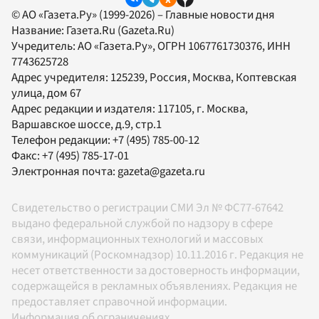
© АО «Газета.Ру» (1999-2026) – Главные новости дня
Название:
Газета.Ru
(Gazeta.Ru)
Учредитель:
АО «Газета.Ру»
, ОГРН 1067761730376, ИНН
7743625728
Адрес учредителя: 125239, Россия, Москва, Коптевская
улица, дом 67
Адрес редакции и издателя:
117105
, г.
Москва
,
Варшавское шоссе, д.9, стр.1
Телефон редакции:
+7 (495) 785-00-12
Факс:
+7 (495) 785-17-01
Электронная почта:
gazeta@gazeta.ru
Свидетельство о регистрации СМИ Эл № ФС77-67642
выдано федеральной службой по надзору в сфере
связи, информационных технологий и массовых
коммуникаций (Роскомнадзор) 10.11.2016 г. Редакция не
несет ответственности за достоверность информации,
содержащейся в рекламных объявлениях. Редакция не
предоставляет справочной информации.
Информация об ограничениях