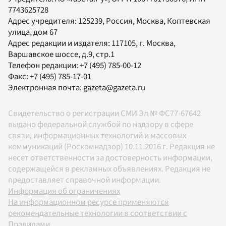
7743625728
Адрес учредителя: 125239, Россия, Москва, Коптевская
улица, дом 67
Адрес редакции и издателя:
117105
, г.
Москва
,
Варшавское шоссе, д.9, стр.1
Телефон редакции:
+7 (495) 785-00-12
Факс:
+7 (495) 785-17-01
Электронная почта:
gazeta@gazeta.ru
Свидетельство о регистрации СМИ Эл № ФС77-67642
выдано федеральной службой по надзору в сфере
связи, информационных технологий и массовых
коммуникаций (Роскомнадзор) 10.11.2016 г. Редакция не
несет ответственности за достоверность информации,
содержащейся в рекламных объявлениях. Редакция не
предоставляет справочной информации.
Информация об ограничениях
На информационном ресурсе применяются
рекомендательные технологии в соответствии с
Правилами