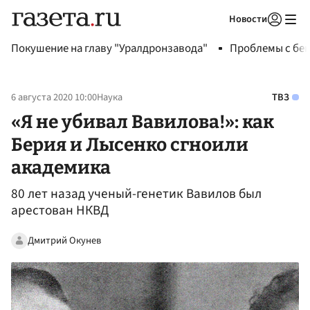
Новости
Авторизоваться
Покушение на главу "Уралдронзавода"
Проблемы с бен
6 августа 2020 10:00
Наука
ТВЗ
«Я не убивал Вавилова!»: как
Берия и Лысенко сгноили
академика
80 лет назад ученый-генетик Вавилов был
арестован НКВД
Дмитрий Окунев