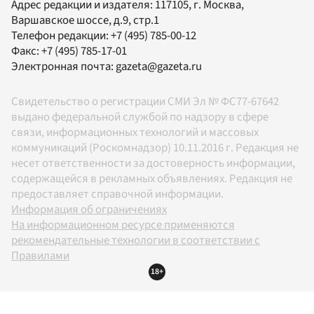
Адрес редакции и издателя:
117105
, г.
Москва
,
Варшавское шоссе, д.9, стр.1
Телефон редакции:
+7 (495) 785-00-12
Факс:
+7 (495) 785-17-01
Электронная почта:
gazeta@gazeta.ru
Свидетельство о регистрации СМИ Эл № ФС77-67642
выдано федеральной службой по надзору в сфере
связи, информационных технологий и массовых
коммуникаций (Роскомнадзор) 10.11.2016 г. Редакция не
несет ответственности за достоверность информации,
содержащейся в рекламных объявлениях. Редакция не
предоставляет справочной информации.
Информация об ограничениях
На информационном ресурсе применяются
рекомендательные технологии в соответствии с
Правилами
18+