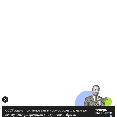
СССР запустил человека в космос раньше, чем по
всему США разрешили межрасовые браки