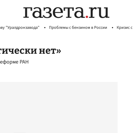
аву "Уралдронзавода"
Проблемы с бензином в России
Кризис с
тически нет»
реформе РАН