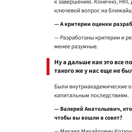
к завершению. Конечно, НКС д
ключевой вопрос на ближайш
— А критерии оценки разра
— Разработаны критерии и рег
менее разумные.
Ну а дальше как это все 
такого же у нас еще не бы
Были внутриакадемические оц
капитальным последствиям.
— Валерий Анатольевич, кто
чтобы вы вошли в совет?
— Михаил Михайлович Котюк