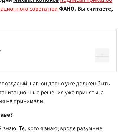
годня
Михаил Котюков
подписал приказ об
ационного совета при
ФАНО
. Вы считаете,
у
запоздалый шаг: он давно уже должен быть
ганизационные решения уже приняты, а
тия не принимали.
таве?
й знаю. Те, кого я знаю, вроде разумные