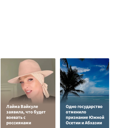
Лайма Вайкуле
Одно государство
заявила, что будет
отменило
воевать с
признание Южной
Н
россиянами
Осетии и Абхазии
у