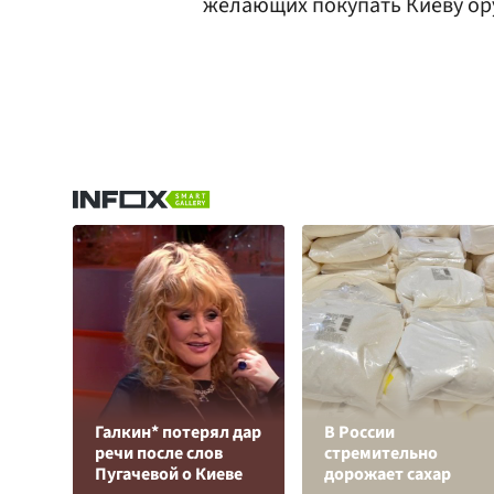
желающих покупать Киеву ор
Галкин* потерял дар
В России
речи после слов
стремительно
Пугачевой о Киеве
дорожает сахар