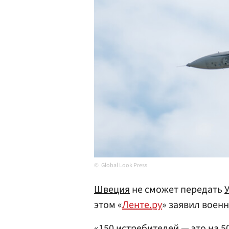
Global Look Press
Швеция
не сможет передать
этом «
Ленте.ру
» заявил воен
«150 истребителей — это на 5