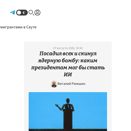
Авторизоваться
 мигрантами в Сеуте
07 августа 2026, 10:43
Посадил всех и скинул
ядерную бомбу: каким
президентом мог бы стать
ИИ
Виталий Рюмшин