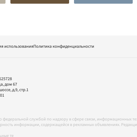
ия использования
Политика конфиденциальности
625728
а, дом 67
ссе, д.9, стр.1
-01
но федеральной службой по надзору в сфере связи, информационных т
товерность информации, содержащейся в рекламных объявлениях. Редак
ные технологии в соответствии с Правилами