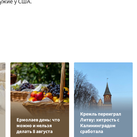
ужие у США.
Кремль переиграл
Ермолаев день: что
Литву: хитрость с
можно и нельзя
Калининградом
делать 8 августа
сработала