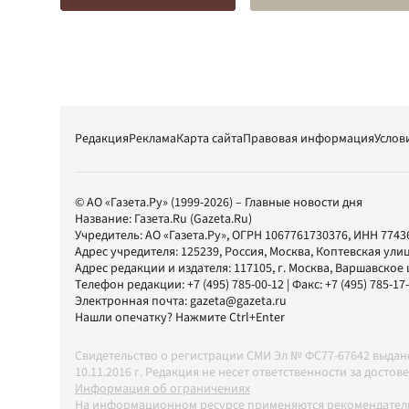
Редакция
Реклама
Карта сайта
Правовая информация
Услов
© АО «Газета.Ру» (1999-2026) – Главные новости дня
Название:
Газета.Ru
(Gazeta.Ru)
Учредитель:
АО «Газета.Ру»
, ОГРН 1067761730376, ИНН 7743
Адрес учредителя: 125239, Россия, Москва, Коптевская улиц
Адрес редакции и издателя:
117105
, г.
Москва
,
Варшавское шо
Телефон редакции:
+7 (495) 785-00-12
| Факс:
+7 (495) 785-17
Электронная почта:
gazeta@gazeta.ru
Нашли опечатку? Нажмите Ctrl+Enter
Свидетельство о регистрации СМИ Эл № ФС77-67642 выда
10.11.2016 г. Редакция не несет ответственности за дос
Информация об ограничениях
На информационном ресурсе применяются рекомендатель