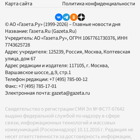
Карта сайта
Политика конфиденциальности
© АО «Газета.Ру» (1999-2026) – Главные новости дня
Название:
Газета.Ru
(Gazeta.Ru)
Учредитель:
АО «Газета.Ру»
, ОГРН 1067761730376, ИНН
7743625728
Адрес учредителя: 125239, Россия, Москва, Коптевская
улица, дом 67
Адрес редакции и издателя:
117105
, г.
Москва
,
Варшавское шоссе, д.9, стр.1
Телефон редакции:
+7 (495) 785-00-12
Факс:
+7 (495) 785-17-01
Электронная почта:
gazeta@gazeta.ru
Свидетельство о регистрации СМИ Эл № ФС77-67642
выдано федеральной службой по надзору в сфере
связи, информационных технологий и массовых
коммуникаций (Роскомнадзор) 10.11.2016 г. Редакция не
несет ответственности за достоверность информации,