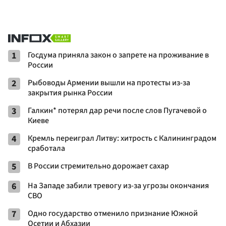
1
Госдума приняла закон о запрете на проживание в
России
2
Рыбоводы Армении вышли на протесты из-за
закрытия рынка России
3
Галкин* потерял дар речи после слов Пугачевой о
Киеве
4
Кремль переиграл Литву: хитрость с Калининградом
сработала
5
В России стремительно дорожает сахар
6
На Западе забили тревогу из-за угрозы окончания
СВО
7
Одно государство отменило признание Южной
Осетии и Абхазии