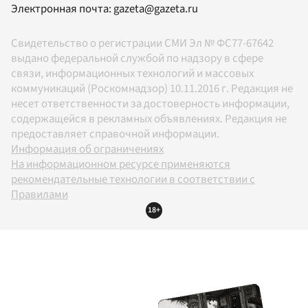
Электронная почта:
gazeta@gazeta.ru
Свидетельство о регистрации СМИ Эл № ФС77-67642
выдано федеральной службой по надзору в сфере
связи, информационных технологий и массовых
коммуникаций (Роскомнадзор) 10.11.2016 г. Редакция не
несет ответственности за достоверность информации,
содержащейся в рекламных объявлениях. Редакция не
предоставляет справочной информации.
Информация об ограничениях
На информационном ресурсе применяются
рекомендательные технологии в соответствии с
Правилами
18+