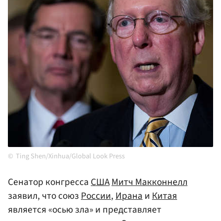
Ting Shen/Xinhua/Global Look Press
Сенатор конгресса
США
Митч Макконнелл
заявил, что союз
России
,
Ирана
и
Китая
является «осью зла» и представляет