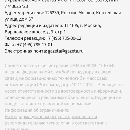
7743625728
Адрес учредителя: 125239, Россия, Москва, Коптевская
улица, дом 67
Адрес редакции и издателя:
117105
, г.
Москва
,
Варшавское шоссе, д.9, стр.1
Телефон редакции:
+7 (495) 785-00-12
Факс:
+7 (495) 785-17-01
Электронная почта:
gazeta@gazeta.ru
Свидетельство о регистрации СМИ Эл № ФС77-67642
выдано федеральной службой по надзору в сфере
связи, информационных технологий и массовых
коммуникаций (Роскомнадзор) 10.11.2016 г. Редакция не
несет ответственности за достоверность информации,
содержащейся в рекламных объявлениях. Редакция не
предоставляет справочной информации.
Информация об ограничениях
На информационном ресурсе применяются
рекомендательные технологии в соответствии с
Правилами