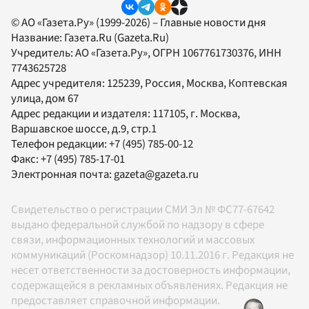
© АО «Газета.Ру» (1999-2026) – Главные новости дня
Название:
Газета.Ru
(Gazeta.Ru)
Учредитель:
АО «Газета.Ру»
, ОГРН 1067761730376, ИНН
7743625728
Адрес учредителя: 125239, Россия, Москва, Коптевская
улица, дом 67
Адрес редакции и издателя:
117105
, г.
Москва
,
Варшавское шоссе, д.9, стр.1
Телефон редакции:
+7 (495) 785-00-12
Факс:
+7 (495) 785-17-01
Электронная почта:
gazeta@gazeta.ru
Свидетельство о регистрации СМИ Эл № ФС77-67642
выдано федеральной службой по надзору в сфере
связи, информационных технологий и массовых
коммуникаций (Роскомнадзор) 10.11.2016 г. Редакция не
несет ответственности за достоверность информации,
содержащейся в рекламных объявлениях. Редакция не
предоставляет справочной информации.