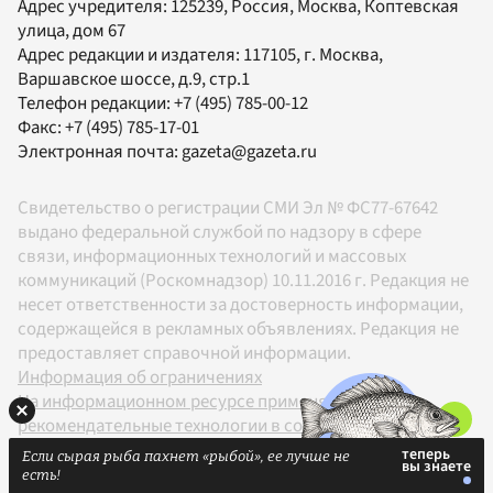
Адрес учредителя: 125239, Россия, Москва, Коптевская
улица, дом 67
Адрес редакции и издателя:
117105
, г.
Москва
,
Варшавское шоссе, д.9, стр.1
Телефон редакции:
+7 (495) 785-00-12
Факс:
+7 (495) 785-17-01
Электронная почта:
gazeta@gazeta.ru
Свидетельство о регистрации СМИ Эл № ФС77-67642
выдано федеральной службой по надзору в сфере
связи, информационных технологий и массовых
коммуникаций (Роскомнадзор) 10.11.2016 г. Редакция не
несет ответственности за достоверность информации,
содержащейся в рекламных объявлениях. Редакция не
предоставляет справочной информации.
Информация об ограничениях
На информационном ресурсе применяются
рекомендательные технологии в соответствии с
Правилами
Если сырая рыба пахнет «рыбой», ее лучше не
18+
есть!