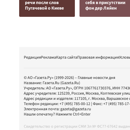
речи после слов
cебя в присутствии
Пугачевой о Киеве
фон дер Ляйен
Редакция
Реклама
Карта сайта
Правовая информация
Услов
© АО «Газета.Ру» (1999-2026) – Главные новости дня
Название:
Газета.Ru
(Gazeta.Ru)
Учредитель:
АО «Газета.Ру»
, ОГРН 1067761730376, ИНН 7743
Адрес учредителя: 125239, Россия, Москва, Коптевская улиц
Адрес редакции и издателя:
117105
, г.
Москва
,
Варшавское шо
Телефон редакции:
+7 (495) 785-00-12
| Факс:
+7 (495) 785-17
Электронная почта:
gazeta@gazeta.ru
Нашли опечатку? Нажмите Ctrl+Enter
Свидетельство о регистрации СМИ Эл № ФС77-67642 выда