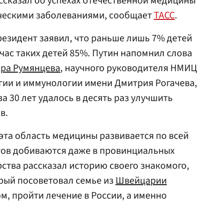
ссказал об успехах отечественной медицины
ическими заболеваниями, сообщает
ТАСС
.
президент заявил, что раньше лишь 7% детей
йчас таких детей 85%. Путин напомнил слова
ра Румянцева
, научного руководителя НМИЦ
гии и иммунологии имени Дмитрия Рогачева,
за 30 лет удалось в десять раз улучшить
в.
 эта область медицины развивается по всей
тов добиваются даже в провинциальных
рства рассказал историю своего знакомого,
рый посоветовал семье из
Швейцарии
м, пройти лечение в России, а именно