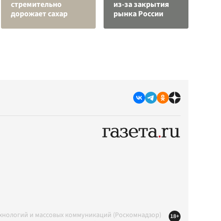
стремительно
из-за закрытия
а
дорожает сахар
рынка России
с
ехнологий и массовых коммуникаций (Роскомнадзор)
18+