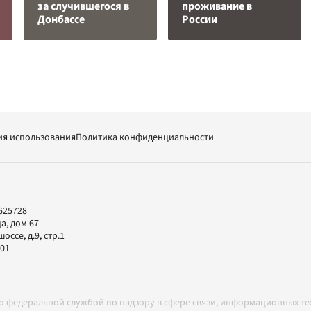
за случившегося в
проживание в
Донбассе
России
ия использования
Политика конфиденциальности
625728
а, дом 67
ссе, д.9, стр.1
-01
но федеральной службой по надзору в сфере связи, информационных т