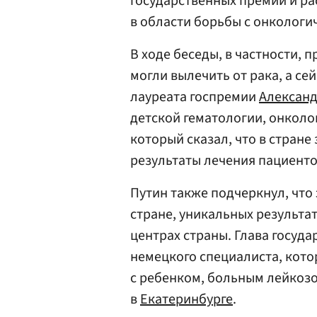
государственных премий и ра
в области борьбы с онколог
В ходе беседы, в частности, 
могли вылечить от рака, а се
лауреата госпремии
Александ
детской гематологии, онколо
который сказал, что в стране 
результаты лечения пациенто
Путин также подчеркнул, что
стране, уникальных результа
центрах страны. Глава госуда
немецкого специалиста, кото
с ребенком, больным лейкозо
в
Екатеринбурге
.