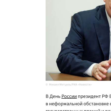
Михаил Метцель/РИА «Новости»
В День
России
президент РФ
в неформальной обстановке с