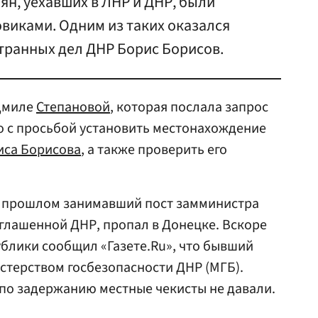
ян, уехавших в ЛНР и ДНР, были
виками. Одним из таких оказался
ранных дел ДНР Борис Борисов.
дмиле
Степановой
, которая послала запрос
о с просьбой установить местонахождение
иса Борисова
, а также проверить его
 в прошлом занимавший пост замминистра
глашенной ДНР, пропал в Донецке. Вскоре
ублики сообщил «Газете.Ru», что бывший
стерством госбезопасности ДНР (МГБ).
о задержанию местные чекисты не давали.