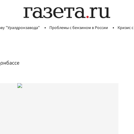
аву "Уралдронзавода"
Проблемы с бензином в России
Кризис с
Донбассе