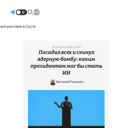
Авторизоваться
 мигрантами в Сеуте
07 августа 2026, 10:43
Посадил всех и скинул
ядерную бомбу: каким
президентом мог бы стать
ИИ
Виталий Рюмшин