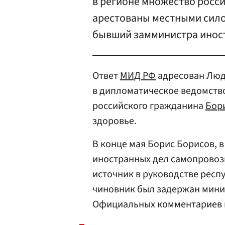
в регионе множество росси
арестованы местными сило
бывший замминистра иност
Ответ
МИД РФ
адресован Лю
в дипломатическое ведомств
российского гражданина
Бор
здоровье.
В конце мая Борис Борисов,
иностранных дел самопровоз
источник в руководстве респ
чиновник был задержан мини
Официальных комментариев п