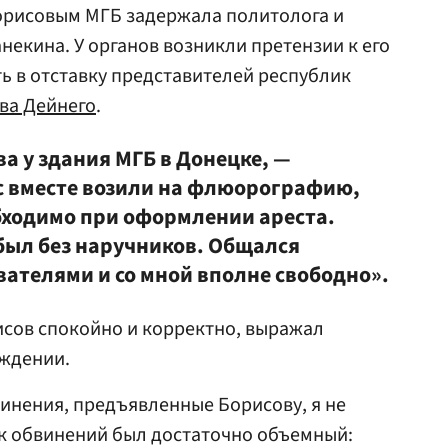
Борисовым МГБ задержала политолога и
екина. У органов возникли претензии к его
ь в отставку представителей республик
ва Дейнего
.
а у здания МГБ в Донецке, —
с вместе возили на флюорографию,
бходимо при оформлении ареста.
 был без наручников. Общался
вателями и со мной вполне свободно».
исов спокойно и корректно, выражал
ождении.
винения, предъявленные Борисову, я не
ок обвинений был достаточно объемный: