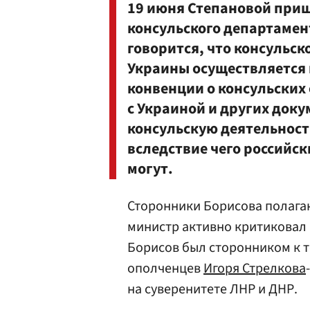
19 июня Степановой приш
консульского департаме
говорится, что консульс
Украины осуществляется н
конвенции о консульски
с Украиной и других доку
консульскую деятельность
вследствие чего российс
могут.
Сторонники Борисова полагают
министр активно критиковал 
Борисов был сторонником к т
ополченцев
Игоря Стрелкова
на суверенитете ЛНР и ДНР.