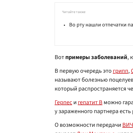
Читайте также
Во рту нашли отпечатки п
Вот
примеры заболеваний
, 
В первую очередь это
грипп
,
называют болезнью поцелуев
который распространяется че
Герпес
и
гепатит В
можно гара
у зараженного партнера есть р
О возможности передачи
ВИ