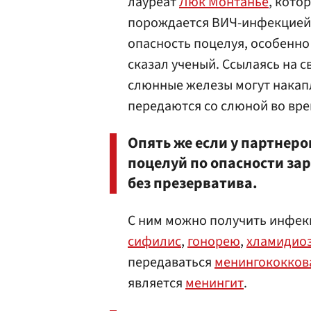
лауреат
Люк Монтанье
, кото
порождается ВИЧ-инфекцией.
опасность поцелуя, особенно
сказал ученый. Ссылаясь на с
слюнные железы могут накап
передаются со слюной во вре
Опять же если у партнеров
поцелуй по опасности зар
без презерватива.
С ним можно получить инфек
сифилис
,
гонорею
,
хламидио
передаваться
менингококков
является
менингит
.