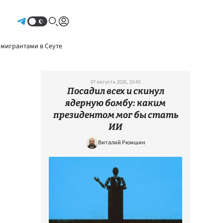
Авторизоваться
 мигрантами в Сеуте
07 августа 2026, 10:43
Посадил всех и скинул
ядерную бомбу: каким
президентом мог бы стать
ИИ
Виталий Рюмшин