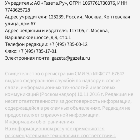
Учредитель:
АО «Газета.Ру»
, ОГРН 1067761730376, ИНН
7743625728
Адрес учредителя: 125239, Россия, Москва, Коптевская
улица, дом 67
Адрес редакции и издателя:
117105
, г.
Москва
,
Варшавское шоссе, д.9, стр.1
Телефон редакции:
+7 (495) 785-00-12
Факс:
+7 (495) 785-17-01
Электронная почта:
gazeta@gazeta.ru
Свидетельство о регистрации СМИ Эл № ФС77-67642
выдано федеральной службой по надзору в сфере
связи, информационных технологий и массовых
коммуникаций (Роскомнадзор) 10.11.2016 г. Редакция не
несет ответственности за достоверность информации,
содержащейся в рекламных объявлениях. Редакция не
предоставляет справочной информации.
Информация об ограничениях
На информационном ресурсе применяются
рекомендательные технологии в соответствии с