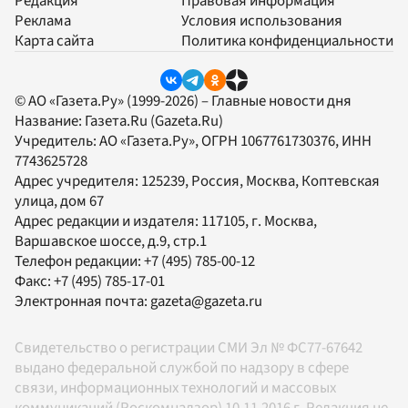
Редакция
Правовая информация
Реклама
Условия использования
Карта сайта
Политика конфиденциальности
© АО «Газета.Ру» (1999-2026) – Главные новости дня
Название:
Газета.Ru
(Gazeta.Ru)
Учредитель:
АО «Газета.Ру»
, ОГРН 1067761730376, ИНН
7743625728
Адрес учредителя: 125239, Россия, Москва, Коптевская
улица, дом 67
Адрес редакции и издателя:
117105
, г.
Москва
,
Варшавское шоссе, д.9, стр.1
Телефон редакции:
+7 (495) 785-00-12
Факс:
+7 (495) 785-17-01
Электронная почта:
gazeta@gazeta.ru
Свидетельство о регистрации СМИ Эл № ФС77-67642
выдано федеральной службой по надзору в сфере
связи, информационных технологий и массовых