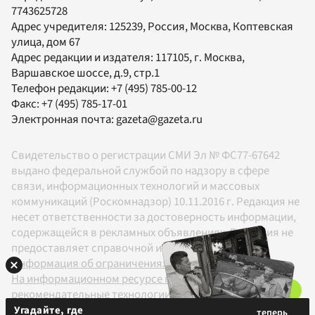
7743625728
Адрес учредителя: 125239, Россия, Москва, Коптевская
улица, дом 67
Адрес редакции и издателя:
117105
, г.
Москва
,
Варшавское шоссе, д.9, стр.1
Телефон редакции:
+7 (495) 785-00-12
Факс:
+7 (495) 785-17-01
Электронная почта:
gazeta@gazeta.ru
Свидетельство о регистрации СМИ Эл № ФС77-67642
выдано федеральной службой по надзору в сфере
связи, информационных технологий и массовых
коммуникаций (Роскомнадзор) 10.11.2016 г. Редакция не
несет ответственности за достоверность информации,
содержащейся в рекламных объявлениях. Редакция не
предоставляет справочной информации.
Информация об ограничениях
На информационном ресурсе применяются
рекомендательные технологии в соответствии с
Правилами
Угадайте, где