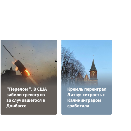
"Перелом ". В США
Кремль переиграл
забили тревогу из-
Литву: хитрость с
В
за случившегося в
Калининградом
с
Донбассе
сработала
д