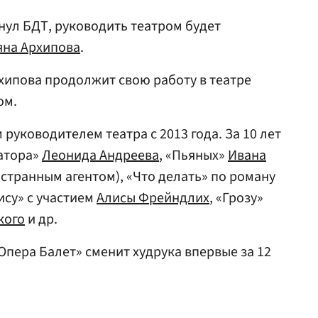
нул БДТ, руководить театром будет
яна Архипова
.
рхипова продолжит свою работу в театре
ом.
уководителем театра с 2013 года. За 10 лет
натора»
Леонида Андреева
, «Пьяных»
Ивана
странным агентом), «Что делать» по роману
лису» с участием
Алисы Фрейндлих
, «Грозу»
кого
и др.
 Опера Балет» сменит худрука впервые за 12