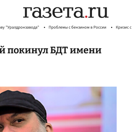
аву "Уралдронзавода"
Проблемы с бензином в России
Кризис с
й покинул БДТ имени