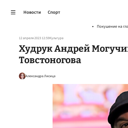
Новости
Спорт
Покушение на гл
12 апреля 2023 12:59
Культура
Худрук Андрей Могучи
Товстоногова
Александра Лисица