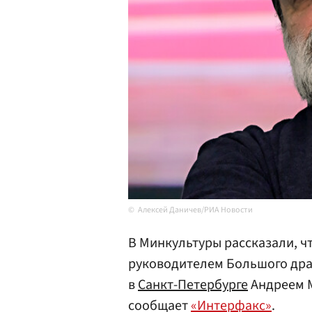
Алексей Даничев/РИА Новости
В Минкультуры рассказали, ч
руководителем Большого драм
в
Санкт-Петербурге
Андреем М
сообщает
«Интерфакс»
.