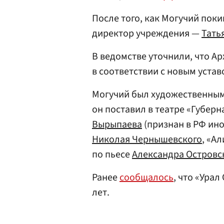
После того, как Могучий поки
директор учреждения —
Тать
В ведомстве уточнили, что А
в соответствии с новым устав
Могучий был художественным р
он поставил в театре «Губер
Вырыпаева
(признан в РФ ино
Николая Чернышевского
, «А
по пьесе
Александра Островс
Ранее
сообщалось
, что «Урал
лет.