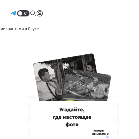
Авторизоваться
 мигрантами в Сеуте
Угадайте,
где настоящее
фото