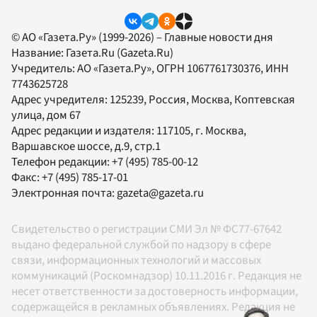
© АО «Газета.Ру» (1999-2026) – Главные новости дня
Название:
Газета.Ru
(Gazeta.Ru)
Учредитель:
АО «Газета.Ру»
, ОГРН 1067761730376, ИНН
7743625728
Адрес учредителя: 125239, Россия, Москва, Коптевская
улица, дом 67
Адрес редакции и издателя:
117105
, г.
Москва
,
Варшавское шоссе, д.9, стр.1
Телефон редакции:
+7 (495) 785-00-12
Факс:
+7 (495) 785-17-01
Электронная почта:
gazeta@gazeta.ru
Свидетельство о регистрации СМИ Эл № ФС77-67642
выдано федеральной службой по надзору в сфере
связи, информационных технологий и массовых
коммуникаций (Роскомнадзор) 10.11.2016 г. Редакция не
несет ответственности за достоверность информации,
содержащейся в рекламных объявлениях. Редакция не