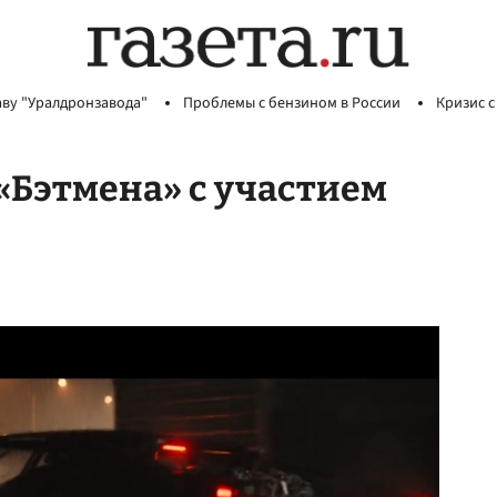
аву "Уралдронзавода"
Проблемы с бензином в России
Кризис с
«Бэтмена» с участием