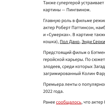
Также супергерой устраивает
картины — Пингвином.
Главную роль в фильме режи
актер Роберт Паттинсон, наи
и «Сумерках». В картине так
кошка),
Пол Дано
,
Энди Серки
Предстоящий фильм о Бэтмене
геройской карьеры. По сюжет
злодеев, среди которых Зага
загримированный Колин Фар
Премьера ленты о популярном
2022 года.
Ранее
сообщалось
, что акте