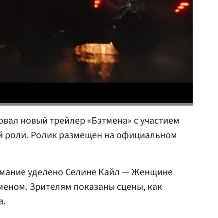
довал новый трейлер «Бэтмена» с участием
й роли. Ролик размещен на официальном
имание уделено Селине Кайл — Женщине
меном. Зрителям показаны сцены, как
а.