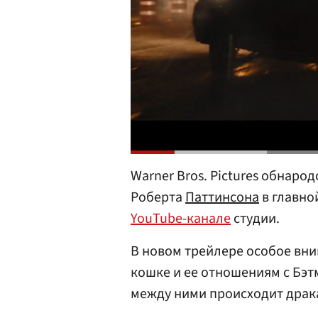
Warner Bros. Pictures обнаро
Роберта
Паттинсона
в главно
YouTube-канале
студии.
В новом трейлере особое вн
кошке и ее отношениям с Бэт
между ними происходит драк