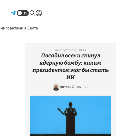
Авторизоваться
 мигрантами в Сеуте
07 августа 2026, 10:43
Посадил всех и скинул
ядерную бомбу: каким
президентом мог бы стать
ИИ
Виталий Рюмшин