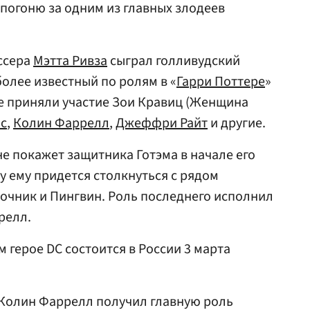
 погоню за одним из главных злодеев
ссера
Мэтта Ривза
сыграл голливудский
более известный по ролям в «
Гарри Поттере
»
же приняли участие Зои Кравиц (Женщина
с
,
Колин Фаррелл
,
Джеффри Райт
и другие.
 покажет защитника Готэма в начале его
у ему придется столкнуться с рядом
дочник и Пингвин. Роль последнего исполнил
релл.
 герое DC состоится в России 3 марта
р Колин Фаррелл получил главную роль