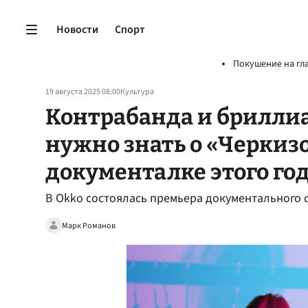
Новости
Спорт
Покушение на гл
19 августа 2025 08:00
Культура
Контрабанда и брилли
нужно знать о «Черкиз
документалке этого го
В Okko состоялась премьера документального с
Марк Романов