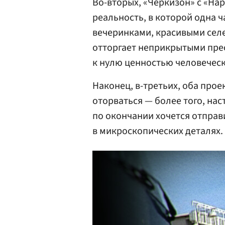
Во-вторых, «Черкизон» с «На
реальность, в которой одна 
вечеринками, красивыми селе
отторгает неприкрытыми пре
к нулю ценностью человечес
Наконец, в-третьих, оба прое
оторваться — более того, нас
по окончании хочется отправи
в микроскопических деталях.