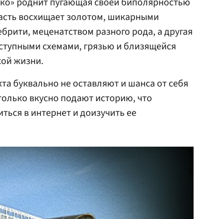
рко» роднит пугающая своей биполярностью
часть восхищает золотом, шикарными
брити, меценатством разного рода, а другая
ступными схемами, грязью и близящейся
кой жизни.
кта буквально не оставляют и шанса от себя
только вкусно подают историю, что
ться в интернет и доизучить ее