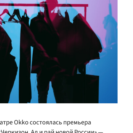
еатре Okko состоялась премьера
Черкизон. Ад и рай новой России» —