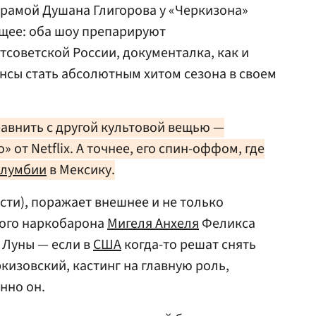
драмой Душана Глигорова у «Черкизона»
бщее: оба шоу препарируют
тсоветской России, документалка, как и
ансы стать абсолютным хитом сезона в своем
сравнить с другой культовой вещью —
от Netflix. А точнее, его спин-оффом, где
лумбии
в Мексику.
ости), поражает внешнее и не только
ного наркобарона
Мигеля Анхеля
Феликса
 Луны — если в
США
когда-то решат снять
кизовский, кастинг на главную роль,
нно он.