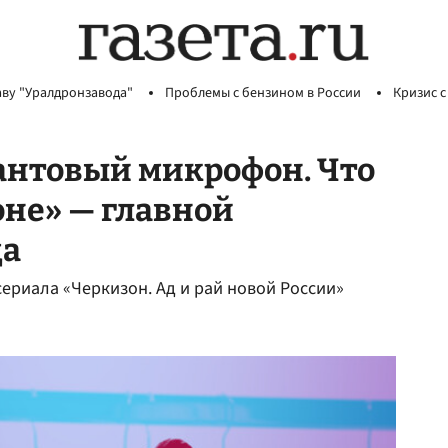
аву "Уралдронзавода"
Проблемы с бензином в России
Кризис с
антовый микрофон. Что
оне» — главной
да
ериала «Черкизон. Ад и рай новой России»