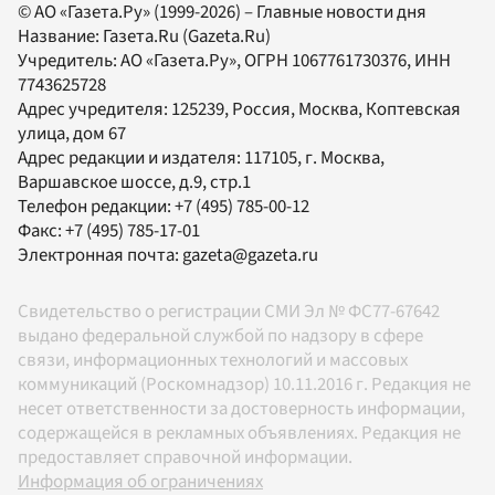
© АО «Газета.Ру» (1999-2026) – Главные новости дня
Название:
Газета.Ru
(Gazeta.Ru)
Учредитель:
АО «Газета.Ру»
, ОГРН 1067761730376, ИНН
7743625728
Адрес учредителя: 125239, Россия, Москва, Коптевская
улица, дом 67
Адрес редакции и издателя:
117105
, г.
Москва
,
Варшавское шоссе, д.9, стр.1
Телефон редакции:
+7 (495) 785-00-12
Факс:
+7 (495) 785-17-01
Электронная почта:
gazeta@gazeta.ru
Свидетельство о регистрации СМИ Эл № ФС77-67642
выдано федеральной службой по надзору в сфере
связи, информационных технологий и массовых
коммуникаций (Роскомнадзор) 10.11.2016 г. Редакция не
несет ответственности за достоверность информации,
содержащейся в рекламных объявлениях. Редакция не
предоставляет справочной информации.
Информация об ограничениях