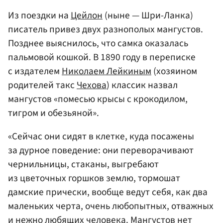
Из поездки на
Цейлон
(ныне — Шри-Ланка)
писатель привез двух разнополых мангустов.
Позднее выяснилось, что самка оказалась
пальмовой кошкой. В 1890 году в переписке
с издателем
Николаем Лейкиным
(хозяином
родителей такс
Чехова
) классик назвал
мангустов «помесью крысы с крокодилом,
тигром и обезьяной».
«Сейчас они сидят в клетке, куда посажены
за дурное поведение: они переворачивают
чернильницы, стаканы, выгребают
из цветочных горшков землю, тормошат
дамские прически, вообще ведут себя, как два
маленьких черта, очень любопытных, отважных
и нежно любящих человека. Мангустов нет