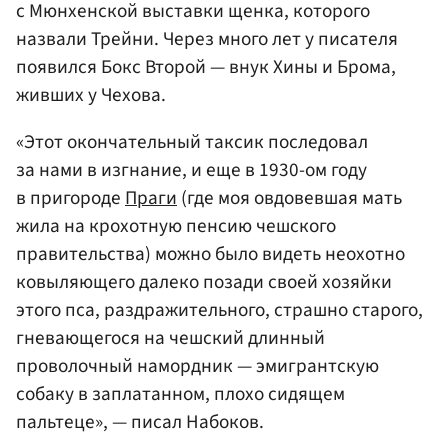
с Мюнхенской выставки щенка, которого
назвали Трейни. Через много лет у писателя
появился Бокс Второй — внук Хины и Брома,
живших у Чехова.
«Этот окончательный таксик последовал
за нами в изгнание, и еще в 1930-ом году
в пригороде
Праги
(где моя овдовевшая мать
жила на крохотную пенсию чешского
правительства) можно было видеть неохотно
ковыляющего далеко позади своей хозяйки
этого пса, раздражительного, страшно старого,
гневающегося на чешский длинный
проволочный намордник — эмигрантскую
собаку в заплатанном, плохо сидящем
пальтеце», — писал Набоков.