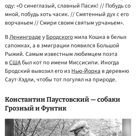
оду: «О синеглазый, славный Пасик! // Побудь со
мной, побудь хоть часик. // Смятенный дух с его
ворчаньем // Смири своим святым урчаньем».
В
Ленинграде
у
Бродского
жила Кошка в белых
сапожках, а в эмиграции появился Большой
Рыжий. Самым известным любимцем поэта
в
США
был кот по имени Миссисипи. Иногда
Бродский вывозил его из
Нью-Йорка
в деревню
Саут-Хэдли, чтобы тот погулял на природе.
Константин Паустовский
— собаки
Грозный
и Фунтик