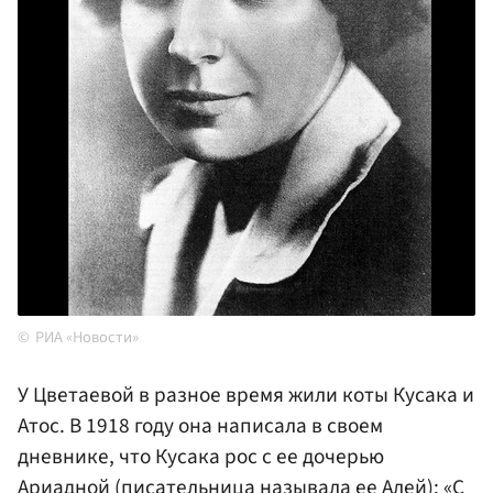
РИА «Новости»
У Цветаевой в разное время жили коты Кусака и
Атос. В 1918 году она написала в своем
дневнике, что Кусака рос с ее дочерью
Ариадной (писательница называла ее Алей): «С