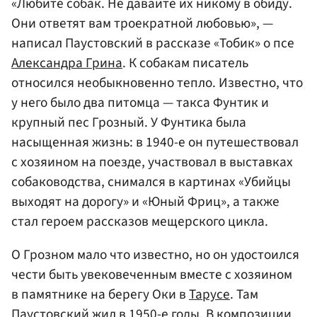
«Любите собак. Не давайте их никому в обиду.
Они ответят вам троекратной любовью», —
написал Паустовский в рассказе «Тобик» о псе
Александра Грина
. К собакам писатель
относился необыкновенно тепло. Известно, что
у него было два питомца — такса Фунтик и
крупный пес Грозный. У Фунтика была
насыщенная жизнь: в 1940-е он путешествовал
с хозяином на поезде, участвовал в выставках
собаководства, снимался в картинах «Убийцы
выходят на дорогу» и «Юный Фриц», а также
стал героем рассказов мещерского цикла.
О Грозном мало что известно, но он удостоился
чести быть увековеченным вместе с хозяином
в памятнике на берегу Оки в
Тарусе
. Там
Паустовский жил в 1950-е годы. В композиции