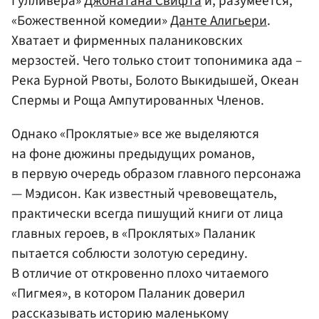
Гулливера»
Джонатана Свифта
и, разумеется,
«Божественной комедии»
Данте Алигьери
.
Хватает и фирменных паланиковских
мерзостей. Чего только стоит топонимика ада –
Река Бурной Рвоты, Болото Выкидышей, Океан
Спермы и Роща Ампутированных Членов.
Однако «Проклятые» все же выделяются
на фоне дюжины предыдущих романов,
в первую очередь образом главного персонажа
— Мэдисон. Как известный чревовещатель,
практически всегда пишущий книги от лица
главных героев, в «Проклятых» Паланик
пытается соблюсти золотую середину.
В отличие от откровенно плохо читаемого
«Пигмея», в котором Паланик доверил
рассказывать историю маленькому