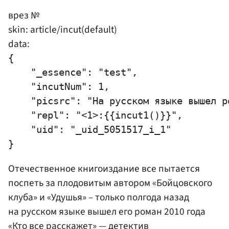
врез №
skin: article/incut(default)
data:
{

    "_essence": "test",

    "incutNum": 1,

    "picsrc": "На русском языке вышел р
    "repl": "<1>:{{incut1()}}",

    "uid": "_uid_5051517_i_1"

Отечественное книгоиздание все пытается
поспеть за плодовитым автором «Бойцовского
клуба» и «Удушья» – только полгода назад
на русском языке вышел его роман 2010 года
«Кто все расскажет» — детектив