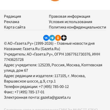
Редакция
Правовая информация
Реклама
Условия использования
Карта сайта
Политика конфиденциальности
© АО «Газета.Ру» (1999-2026) – Главные новости дня
Название:
Газета.Ru
(Gazeta.Ru)
Учредитель:
АО «Газета.Ру»
, ОГРН 1067761730376, ИНН
7743625728
Адрес учредителя: 125239, Россия, Москва, Коптевская
улица, дом 67
Адрес редакции и издателя:
117105
, г.
Москва
,
Варшавское шоссе, д.9, стр.1
Телефон редакции:
+7 (495) 785-00-12
Факс:
+7 (495) 785-17-01
Электронная почта:
gazeta@gazeta.ru