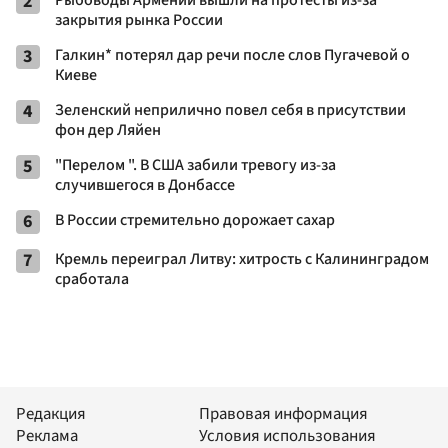
2
Рыбоводы Армении вышли на протесты из-за
закрытия рынка России
3
Галкин* потерял дар речи после слов Пугачевой о
Киеве
4
Зеленский неприлично повел cебя в присутствии
фон дер Ляйен
5
"Перелом ". В США забили тревогу из-за
случившегося в Донбассе
6
В России стремительно дорожает сахар
7
Кремль переиграл Литву: хитрость с Калининградом
сработала
Редакция
Правовая информация
Реклама
Условия использования