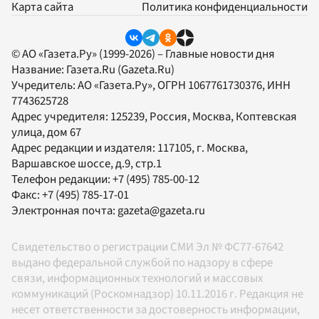
Карта сайта
Политика конфиденциальности
© АО «Газета.Ру» (1999-2026) – Главные новости дня
Название:
Газета.Ru
(Gazeta.Ru)
Учредитель:
АО «Газета.Ру»
, ОГРН 1067761730376, ИНН
7743625728
Адрес учредителя: 125239, Россия, Москва, Коптевская
улица, дом 67
Адрес редакции и издателя:
117105
, г.
Москва
,
Варшавское шоссе, д.9, стр.1
Телефон редакции:
+7 (495) 785-00-12
Факс:
+7 (495) 785-17-01
Электронная почта:
gazeta@gazeta.ru
Свидетельство о регистрации СМИ Эл № ФС77-67642
выдано федеральной службой по надзору в сфере
связи, информационных технологий и массовых
коммуникаций (Роскомнадзор) 10.11.2016 г. Редакция не
несет ответственности за достоверность информации,